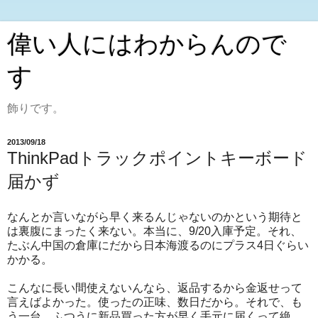
偉い人にはわからんので
す
飾りです。
2013/09/18
ThinkPadトラックポイントキーボード
届かず
なんとか言いながら早く来るんじゃないのかという期待と
は裏腹にまったく来ない。本当に、9/20入庫予定。それ、
たぶん中国の倉庫にだから日本海渡るのにプラス4日ぐらい
かかる。
こんなに長い間使えないんなら、返品するから金返せって
言えばよかった。使ったの正味、数日だから。それで、も
う一台、ふつうに新品買った方が早く手元に届くって絶