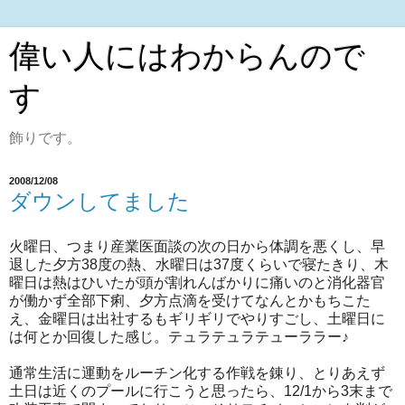
偉い人にはわからんので
す
飾りです。
2008/12/08
ダウンしてました
火曜日、つまり産業医面談の次の日から体調を悪くし、早
退した夕方38度の熱、水曜日は37度くらいで寝たきり、木
曜日は熱はひいたが頭が割れんばかりに痛いのと消化器官
が働かず全部下痢、夕方点滴を受けてなんとかもちこた
え、金曜日は出社するもギリギリでやりすごし、土曜日に
は何とか回復した感じ。テュラテュラテューララー♪
通常生活に運動をルーチン化する作戦を錬り、とりあえず
土日は近くのプールに行こうと思ったら、12/1から3末まで