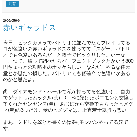
共有
2008/05/06
赤いギャラドス
今日、ビックカメラでバトリオに並んでたらプレイしてる
コが色違いの赤いギャラドスを使ってて「スゲー、バトリ
オでも色違いあるんだ」と親子でビックリした。いーな
ー、つて。帰って調べたらパーフェクトブックとかいう800
円ちょっとの攻略本のオマケらしい。なんだ、やるな任天
堂とか思たの損した。バトリアでも低確立で色違いがある
のかと思たよ。
尚、ダイアモンド・パールで私が持ってる色違いは、自力
でゲットしたムックル(茶)、GTSに預けたポエモンと交換し
てくれたヤンヤンマ(翠)、あじ姉から交換でもらったヒメグ
マ(翠)の3つだけ。翠のヒメグマは、正直若干気持ち悪い。
まあ、ミドリを翠とか書くのは9割モンハンやってる奴で
す。