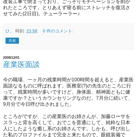
改装工事で閉まっており、ごっそりモチベーションを削が
れたところです。とりあえず寝る前にストレッチを復活さ
せてみた(2日目)。テューラーラー♪
ひ。
時刻:
23:58
0 件のコメント:
共有
2008/12/01
産業医面談
今の職場、一ヶ月の残業時間が100時間を超えると、産業医
面談なるものに呼ばれます。医務室(?)の先生のところに行
って、残業時間が多いですけど、身体面、精神面ともに健
康ですか？というカウンセリングなのだ。7月分に続いて、
9月分で今日呼び出されました。
ところがですが、この産業医のお姉さんが、加藤ローサを
スラっと背を高くして、おでこを普通にして、純粋な日本
人にしたような癒し系のお姉さんです。しかも、呼び出し
た私のプロファイルまで完全と来たもので、眼鏡装備で