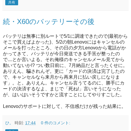
共有
続・X60のバッテリーその後
バッテリは無事に別ルートで5/1に調達できたので(最初から
そこで買えばよかった)、5/2の朝Lenovoにはキャンセルの
メールを打ったところ、その日の夕方Lenovoから電話がか
かってきて、バッテリが今日発送できる手筈が整ったの
で....とか言いよる。それ俺様のキャンセルメール見てから
動いてないか!? つい数日前に、7月納品だと言ったくせに。
ありえん、騙されんぞ。更に「カードの決済は完了したの
で、キャンセルなら来月から再来月に払い戻しになりま
す」。と。ありえん。キャンセル言うてるのに、勝手にカ
ードの決済するなよ、まじで「死ね!」言いそうになった
が、はいはいそうですかと流すことにしてやりすごした。
Lenovoのサポートに対して、不信感だけが残った結果に。
ひ。
時刻:
17:44
0 件のコメント: