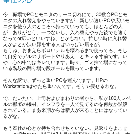
今、職場でPCとモニタのリース切れにて、30数台PCとモ
ニタの入れ替えをやっていますが、新しい速いPCや広いモ
ニタを使う人のところへ持っていっても、ほとんどの人
が、ありがとう、一つないし、入れ替えやった後でも速く
なってor広いといいすね、とかもない。忙しい時に入れ替
えかよとか渋い顔をする人はいっぱい居るが。
もうね、おまえらボロいデルを壊れるまで使ってろ、そし
て自分でデルのサポートやりあえ、とキレる寸前です。い
や、心の中ではキレています。時々、ゴミ捨て場になって
いる階段の踊り場で段ボールを蹴っています。
そんな訳で、ずっと重いPCを運んでます。HPの
Workstationはやたら重いんです。そりゃ痩せるわな。
で、だいたい、上司およびまわりの者から、私が100人レベ
ルの部署の機材、インフラを一人で見てるのを何故か黙殺
されている。まあ来期からは新人が来ることにはなってい
るがな。
もう奉仕の心とか持ち合わせちゃいない。見返りをよこせ