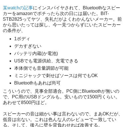
某watchの記事
にインスパイヤされて、Bluetoothなスピー
カーをamazonでポチったら次の日には届いた。BIT-
STB2825ってヤツ、失礼だがよくわかんないメーカー。前
から思いたっては探し、今一見つからずにいたスピーカー
の条件が、
1ボディ
デカすぎない
バッテリ内蔵(か電池)
USBでも電源供給、充電できる
本体側でも音量調節が可能
ミニジャックで刺せばソースは何でもOK
Bluetoothもあれば尚可
こういうので、見事全部適合。PC側にBluetoothが無いの
で、PC用のUSBドングルも。安いもので1500円くらい。
あわせて8500円ほど。
スピーカーの音は細かい事は言わないので、まあOKだが、
低音は出ない。これは色んな人のレビューで一致してい
る。そして、後ろに壁を背負わせれば改善する。