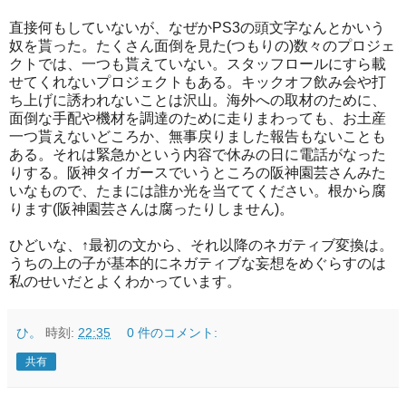
直接何もしていないが、なぜかPS3の頭文字なんとかいう
奴を貰った。たくさん面倒を見た(つもりの)数々のプロジェ
クトでは、一つも貰えていない。スタッフロールにすら載
せてくれないプロジェクトもある。キックオフ飲み会や打
ち上げに誘われないことは沢山。海外への取材のために、
面倒な手配や機材を調達のために走りまわっても、お土産
一つ貰えないどころか、無事戻りました報告もないことも
ある。それは緊急かという内容で休みの日に電話がなった
りする。阪神タイガースでいうところの阪神園芸さんみた
いなもので、たまには誰か光を当ててください。根から腐
ります(阪神園芸さんは腐ったりしません)。
ひどいな、↑最初の文から、それ以降のネガティブ変換は。
うちの上の子が基本的にネガティブな妄想をめぐらすのは
私のせいだとよくわかっています。
ひ。
時刻:
22:35
0 件のコメント:
共有