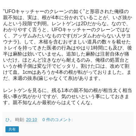
"UFOキャッチャーのクレーンの如く"と形容された俺様の
親不知は、実は、根が4本に分かれていることが、いざ抜か
んという段階で判明。レントゲンは2Dだからな。なので、
わかりやすく言うと、UFOキャッチャーのクレーンではな
く、アッザムみたいなものです(ガンダムわからない人サヨ
ウナラ)。して、木槌を含むおぞましい道具の数々を載せた
トレイを持ってきた医者の行為はやはり1時間にも及び、後
半は麻酔は効いていません。追加した麻酔は注射自体が痛
いだけ。ほとんど泣きながら耐えるのみ、俺様の処置台と
いうか椅子側は変な汗でビッタリ。割けた口は、改めて割
けて血。1cmはあろうか4本の根が転がっておりました。ま
だ、来週の抜糸(歯じゃなくて糸)があります。
レントゲンを見るに、残る1本の親不知の根が相当太く相当
長い事が気がかりですが、気のせいという事にしておきま
す。親不知なんか最初からはえてくんな。
ひ。
時刻:
20:10
0 件のコメント:
共有