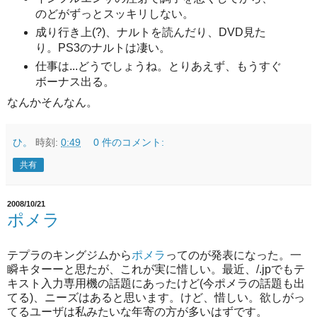
のどがずっとスッキリしない。
成り行き上(?)、ナルトを読んだり、DVD見た
り。PS3のナルトは凄い。
仕事は...どうでしょうね。とりあえず、もうすぐ
ボーナス出る。
なんかそんなん。
ひ。
時刻:
0:49
0 件のコメント:
共有
2008/10/21
ポメラ
テプラのキングジムから
ポメラ
ってのが発表になった。一
瞬キターーと思たが、これが実に惜しい。最近、/.jpでもテ
キスト入力専用機の話題にあったけど(今ポメラの話題も出
てる)、ニーズはあると思います。けど、惜しい。欲しがっ
てるユーザは私みたいな年寄の方が多いはずです。