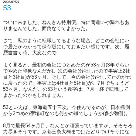
2008/07/27
53
ついに来ました、ねんきん特別便。特に間違いや漏れもあ
りませんでした。面倒なくてよかった。
さて、私のように転職してるような場合、どこの会社にい
つ居たかわかって保存版にしておきたい感じです。次、履
歴書書く時、大変なので。
よく見ると、最初の会社につとめたのが53ヶ月(3年ぐらい
でやめた印象なんだが)。次の会社(分社したので事実上2社
目と3社目)が53ヶ月。そして、今の会社(分社してたのが元
に戻ったので、事実上は4社目と5社目)が、7月でちょうど
53ヶ月。なんだこの53という数字は、7月一杯で転職して
よかったのかもしれません。
53といえば、東海道五十三次。今住んでるのが、日本橋側
から2つめの宿場町なのも何かの縁でしょうか(多少強引)。
8月で最長54ヶ月目、なんとか頑張っていますが、そろそろ
力尽きそうです。京都三条大橋まではたどりつけそうにな