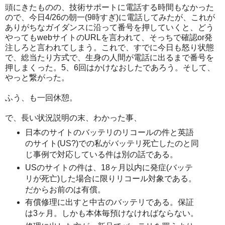
頭にきたものの、技術サポートに電話する時間もなかった
ので、今日4/26の朝一(9時すぎ)に電話してみたが、これが
ありがちなガイダンスに沿って番号を押していくと、どう
やってもwebサイトのURLを言われて、そっちで確認or発
注しろと言われてしまう。これで、すでに今日も怒り状態
で、総当たり方式で、生身の人間が電話に出るまで番号を
押しまくった。5、6回はかけなおしたであろう。そして、
やっと繋がった。
ふう、も一回休憩。
で、長い状況説明の末、わかった事、
日本のサイトのバッテリのリコールの件と英語
のサイト(US?)での私がバッテリ死亡したのと同
じ事例で対応している件は別の話である。
USのサイトの件は、18ヶ月以内に発症(バッテ
リが死亡)した場合に限りリコール対象である。
だからお前のは有償。
有償修理に出すと中古のバッテリである。保証
は3ヶ月。しかも本体毎預けなければならない。