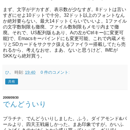
まず、文字がデカすぎ、表示数が少なすぎ。8ドットは言い
すぎにせよ10ドットで十分。32ドット以上のフォントなん
か絶対要らない。最大14ドットくらいでいいよ。1ファイル
の文字数制限も撤廃、ファイル数制限もメモリ内まで撤
廃。それで、US配列版もあり、Aの左がCtrlキー(に変更可
能)で、Emacsキーバインドにも変更可能、これで内蔵メモ
リとSDカードをサクサク扱えるファイラー搭載してたら売
れるから、考えなおせ。まあ、ないと思うけど、IMEが
SKKなら絶対買う。
ひ。
時刻:
19:40
0 件のコメント:
共有
2008/09/30
でんどういり
プラチナ、でんどういりしました。ふう。ダイアモンド&パ
ールより、四天王戦厳しかった。まあ印象ですが。かいふ