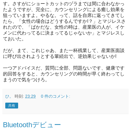
す。さすがにショートカットのヅラまでは間に合わなかっ
たようですが、完全に、カウンセリングによる癒し効果を
狙っていますよ。やるな。って、話を自席に返ってきてし
たら、「女性の場合はどうするんですか!？」とマジレスさ
れたので、「ばかだな、女性の時は、産業医の人が、イケ
メンに代わってるに決まってるじゃないか」とマジレスし
ておいた。
だが、まて、これじゃあ、また一杯残業して、産業医面談
に呼び出されようとする輩続出で、逆効果じゃないか!
一つアドバイスだ、質問に全部、問題ないです、健康です
的回答をすると、カウンセリングの時間が早く終わってし
まうので気をつけろ。
ひ。
時刻:
23:29
0 件のコメント:
共有
Bluetoothデビュー