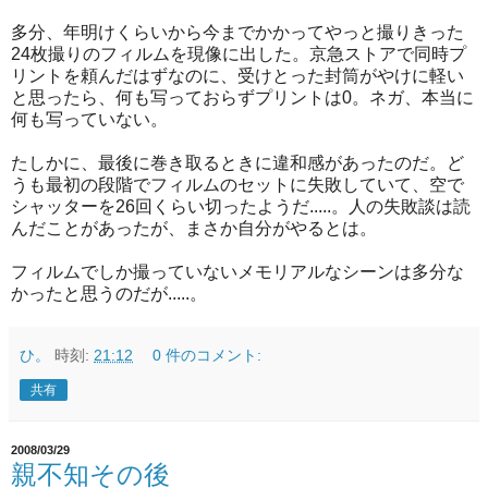
多分、年明けくらいから今までかかってやっと撮りきった
24枚撮りのフィルムを現像に出した。京急ストアで同時プ
リントを頼んだはずなのに、受けとった封筒がやけに軽い
と思ったら、何も写っておらずプリントは0。ネガ、本当に
何も写っていない。
たしかに、最後に巻き取るときに違和感があったのだ。ど
うも最初の段階でフィルムのセットに失敗していて、空で
シャッターを26回くらい切ったようだ.....。人の失敗談は読
んだことがあったが、まさか自分がやるとは。
フィルムでしか撮っていないメモリアルなシーンは多分な
かったと思うのだが.....。
ひ。
時刻:
21:12
0 件のコメント:
共有
2008/03/29
親不知その後