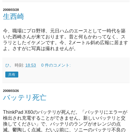
2008/03/28
生西崎
今、職場にプロ野球、元日ハムのエースとして一時代を築
いた西崎さんが来ております。昔と何もかわってなく、ス
ラリとしたイケメンです。今、2メートル斜め広報に居ます
よ。さすがに写真は撮れませんが。
ひ。
時刻:
18:53
0 件のコメント:
共有
2008/03/26
バッテリ死亡
ThinkPad X60のバッテリが死んだ。「バッテリにエラーが
検出され充電することができません。新しいバッテリと交
換してください」で、バッテリのランプがオレンジの点
滅。鬱陶しく点滅。だいぶ前に、ソニーのバッテリ不良の