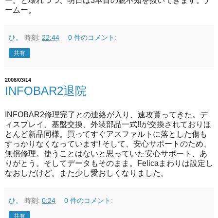
ー。と壊れつつ、明日は3本目の親不知を抜いてきます。ナ
ームー。
ひ。
時刻:
22:44
0 件のコメント:
共有
2008/03/14
INFOBAR2退院
INFOBAR2修理完了との連絡が入り、速攻貰ってきた。デ
ィスプレイ、基盤交換、外装部品一式!!が交換されておりほ
とんど新品同様。買ってすぐアスファルトに落とした傷も
すっかりなくなっています! そして、安心サポートのため、
無償修理。使うことはないと思っていた安心サポート、あ
りがとう。そしてデータもそのまま。Felicaまわりは設定し
なおしだけど。また少し愛おしくなりました。
ひ。
時刻:
0:24
0 件のコメント:
共有