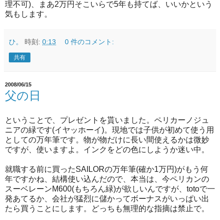
理不可)、まあ2万円そこいらで5年も持てば、いいかという
気もします。
ひ。
時刻:
0:13
0 件のコメント:
共有
2008/06/15
父の日
ということで、プレゼントを貰いました。ペリカーノジュ
ニアの緑です(イヤッホーイ)。現地では子供が初めて使う用
としての万年筆です。物が物だけに長い間使えるかは微妙
ですが、使いますよ。インクをどの色にしようか迷い中。
就職する前に買ったSAILORの万年筆(確か1万円)がもう何
年ですかね、結構使い込んだので、本当は、今ペリカンの
スーベレーンM600(もちろん緑)が欲しいんですが、totoで一
発あてるか、会社が猛烈に儲かってボーナスがいっぱい出
たら買うことにします。どっちも無理的な指摘は禁止で。