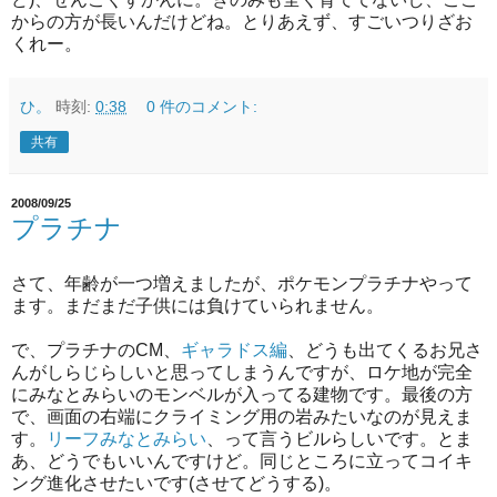
からの方が長いんだけどね。とりあえず、すごいつりざお
くれー。
ひ。
時刻:
0:38
0 件のコメント:
共有
2008/09/25
プラチナ
さて、年齢が一つ増えましたが、ポケモンプラチナやって
ます。まだまだ子供には負けていられません。
で、プラチナのCM、
ギャラドス編
、どうも出てくるお兄さ
んがしらじらしいと思ってしまうんですが、ロケ地が完全
にみなとみらいのモンベルが入ってる建物です。最後の方
で、画面の右端にクライミング用の岩みたいなのが見えま
す。
リーフみなとみらい
、って言うビルらしいです。とま
あ、どうでもいいんですけど。同じところに立ってコイキ
ング進化させたいです(させてどうする)。