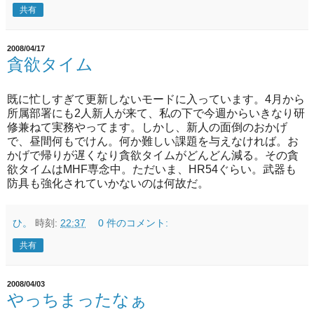
共有
2008/04/17
貪欲タイム
既に忙しすぎて更新しないモードに入っています。4月から
所属部署にも2人新人が来て、私の下で今週からいきなり研
修兼ねて実務やってます。しかし、新人の面倒のおかげ
で、昼間何もでけん。何か難しい課題を与えなければ。お
かげで帰りが遅くなり貪欲タイムがどんどん減る。その貪
欲タイムはMHF専念中。ただいま、HR54ぐらい。武器も
防具も強化されていかないのは何故だ。
ひ。
時刻:
22:37
0 件のコメント:
共有
2008/04/03
やっちまったなぁ