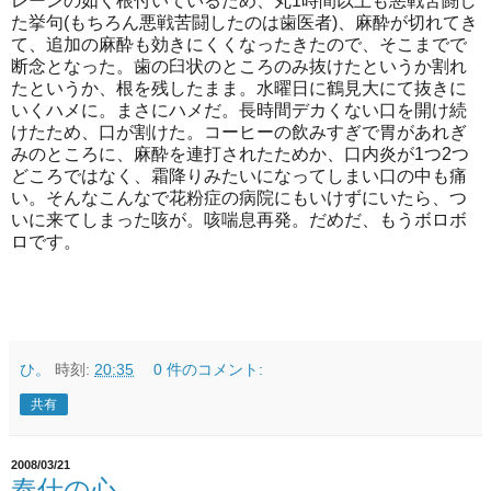
レーンの如く根付いているため、丸1時間以上も悪戦苦闘し
た挙句(もちろん悪戦苦闘したのは歯医者)、麻酔が切れてき
て、追加の麻酔も効きにくくなったきたので、そこまでで
断念となった。歯の臼状のところのみ抜けたというか割れ
たというか、根を残したまま。水曜日に鶴見大にて抜きに
いくハメに。まさにハメだ。長時間デカくない口を開け続
けたため、口が割けた。コーヒーの飲みすぎで胃があれぎ
みのところに、麻酔を連打されたためか、口内炎が1つ2つ
どころではなく、霜降りみたいになってしまい口の中も痛
い。そんなこんなで花粉症の病院にもいけずにいたら、つ
いに来てしまった咳が。咳喘息再発。だめだ、もうボロボ
ロです。
ひ。
時刻:
20:35
0 件のコメント:
共有
2008/03/21
奉仕の心