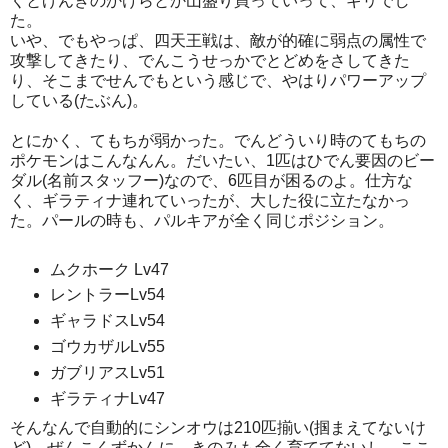
くとげんきのかけらとか山盛り買っていって、ギリでし
た。
いや、でもやっぱ、四天王戦は、敵が的確に弱点の属性で
攻撃してきたり、でんこうせっかでとどめをさしてきた
り、そこまでせんでもという感じで、やはりパワーアップ
している(たぶん)。
とにかく、てもちが弱かった。でんどういり時のてもちの
ポケモンはこんなんん。だいたい、1匹はひでん要因のビー
ダル(名前スタッフー)なので、6匹目が困るのよ。仕方な
く、ギラティナ連れていったが、大した役に立たなかっ
た。パールの時も、パルキアが全く同じポジション。
ムクホーク Lv47
レントラーLv54
ギャラドスLv54
ゴウカザルLv55
ガブリアスLv51
ギラティナLv47
そんなんで自動的にシンオウは210匹揃い(掴まえてないけ
ど)、ぜんこくずかんに。きのみも全く育ててないし、ここ