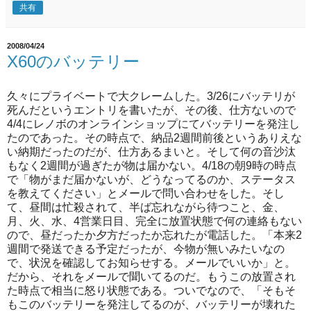
共有
2008/04/24
X60のバッテリー
久々にプライベートで大クレームした。3/26にバッテリが
死んだというエントリを書いたが、その後、仕方ないので
4/4にレノボのオンラインショップにてバッテリーを発注し
たのであった。その時点で、納品2週間前後というありえな
い納期だったのだが、仕方あるまいと。そして何の音沙汰
もなく2週間が過ぎたが物は届かない。4/18の朝9時の時点
で「物がまだ届かないが、どうなってるのか、ステータス
を教えてください」とメールで問い合わせをした。そし
て、昼間は忙殺されて、半ば忘れながら待つこと、金、
月、火、水、4営業日目、完全に放置状態で何の連絡もない
ので、昼だったか夕方だったか忘れたが電話した。「本来2
週間で発送できる予定だったが、今物が無いみたいなの
で、状況を確認してお知らせする。メールでいいか」と。
だから、それをメールで聞いてるのだ。もうこの放置され
た時点で相当に怒り状態である。ついでなので、「そもそ
もこのバッテリーを発注してるのが、バッテリーが壊れた