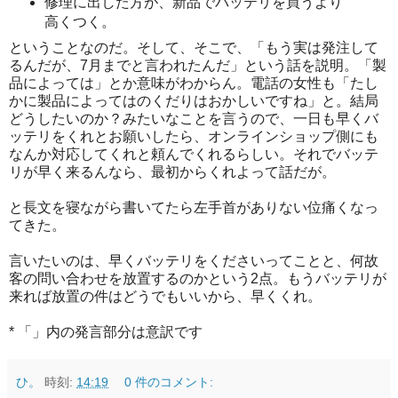
修理に出した方が、新品でバッテリを買うより
高くつく。
ということなのだ。そして、そこで、「もう実は発注して
るんだが、7月までと言われたんだ」という話を説明。「製
品によっては」とか意味がわからん。電話の女性も「たし
かに製品によってはのくだりはおかしいですね」と。結局
どうしたいのか？みたいなことを言うので、一日も早くバ
ッテリをくれとお願いしたら、オンラインショップ側にも
なんか対応してくれと頼んでくれるらしい。それでバッテ
リが早く来るんなら、最初からくれよって話だが。
と長文を寝ながら書いてたら左手首がありない位痛くなっ
てきた。
言いたいのは、早くバッテリをくださいってことと、何故
客の問い合わせを放置するのかという2点。もうバッテリが
来れば放置の件はどうでもいいから、早くくれ。
* 「」内の発言部分は意訳です
ひ。
時刻:
14:19
0 件のコメント: