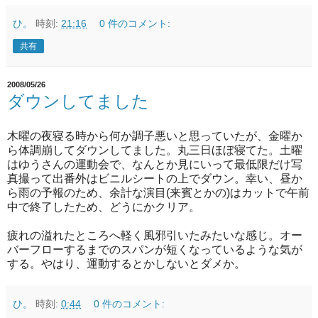
ひ。
時刻:
21:16
0 件のコメント:
共有
2008/05/26
ダウンしてました
木曜の夜寝る時から何か調子悪いと思っていたが、金曜か
ら体調崩してダウンしてました。丸三日ほぼ寝てた。土曜
はゆうさんの運動会で、なんとか見にいって最低限だけ写
真撮って出番外はビニルシートの上でダウン。幸い、昼か
ら雨の予報のため、余計な演目(来賓とかの)はカットで午前
中で終了したため、どうにかクリア。
疲れの溢れたところへ軽く風邪引いたみたいな感じ。オー
バーフローするまでのスパンが短くなっているような気が
する。やはり、運動するとかしないとダメか。
ひ。
時刻:
0:44
0 件のコメント: