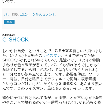
いです。
ひ。
時刻:
13:24
0 件のコメント:
共有
2008/06/22
G-SHOCK
おつかれ自分、ということで、G-SHOCK新しいの買いまし
た。(たぶん)今日発売の
ライズマン
。今まで使ってたG-
SHOCKがかれこれ5年くらいで、最近バッテリとその制御
まわりが色々調子が悪くて、バンドも切れそうで(しかも生
産終了してるから同じ色のバンドはないだろうと言われ)、
と十分な言い訳を立てた上で、です。必要条件は、ソーラ
ー、電波、日付と曜日までデフォルトで同時に表示可能、
というコレだけ。けど、そういうG-SHOCK、あんまり無い
んです。このライズマン、黒に映える赤がイカします。
確かに子供に投げられてるが、耐衝撃、とか言いながら5年
やそこいらで壊れるのかと一瞬思ったけど(しかも恐らく修