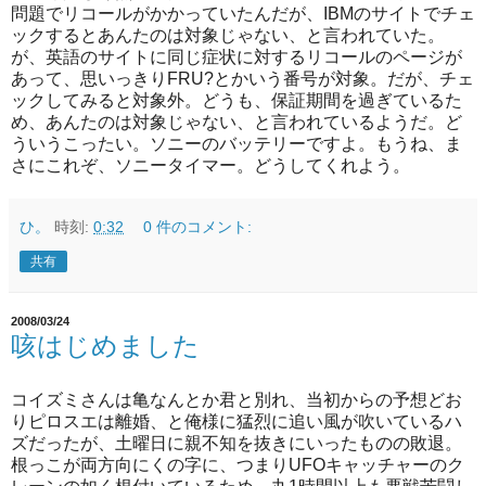
問題でリコールがかかっていたんだが、IBMのサイトでチェ
ックするとあんたのは対象じゃない、と言われていた。
が、英語のサイトに同じ症状に対するリコールのページが
あって、思いっきりFRU?とかいう番号が対象。だが、チェ
ックしてみると対象外。どうも、保証期間を過ぎているた
め、あんたのは対象じゃない、と言われているようだ。ど
ういうこったい。ソニーのバッテリーですよ。もうね、ま
さにこれぞ、ソニータイマー。どうしてくれよう。
ひ。
時刻:
0:32
0 件のコメント:
共有
2008/03/24
咳はじめました
コイズミさんは亀なんとか君と別れ、当初からの予想どお
りピロスエは離婚、と俺様に猛烈に追い風が吹いているハ
ズだったが、土曜日に親不知を抜きにいったものの敗退。
根っこが両方向にくの字に、つまりUFOキャッチャーのク