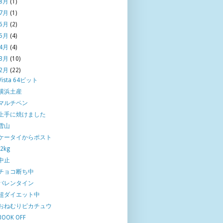
8月
(1)
7月
(1)
6月
(2)
5月
(4)
4月
(4)
3月
(10)
2月
(22)
Vista 64ビット
横浜土産
マルチペン
上手に焼けました
雪山
ケータイからポスト
-2kg
中止
チョコ断ち中
バレンタイン
超ダイエット中
おねむりピカチュウ
BOOK OFF