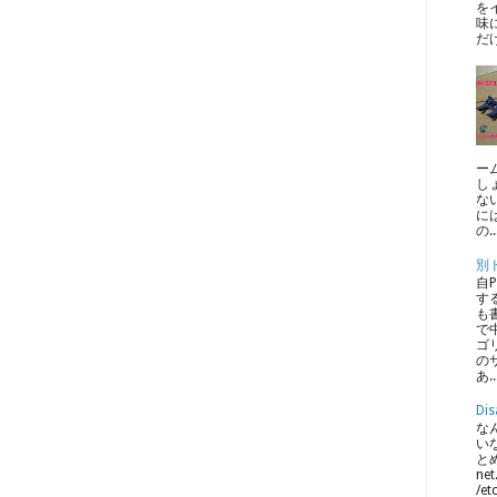
を
味
だ
ー
し
な
に
の..
別
自
す
も
で中
ゴ
のサ
あ..
Dis
なん
い
とめ
net
/et