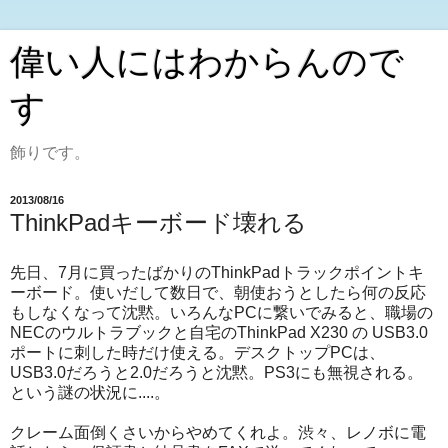
偉い人にはわからんので
す
飾りです。
2013/08/16
ThinkPadキーボード壊れる
先日、7月に買ったばかりのThinkPadトラックポイントキ
ーボード。使いだして数日で、朝使おうとしたら何の反応
もしなくなって沈黙。いろんなPCに繋いでみると、職場の
NECのウルトラブックと自宅のThinkPad X230 の USB3.0
ポートに刺した時だけ使える。デスクトップPCは、
USB3.0だろうと2.0だろうと沈黙。PS3にも無視される。
という謎の状況に....。
クレーム面倒くさいからやめてくれよ。渋々、レノボに電