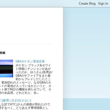
投稿
GBAポケモン電池交換
ポケモン ブラック&ホワイ
ト情報にテンションがあが
ったのか、ゆうさん(長男)が
GBAのサファイアをまた最
初からプレイしだしたとこ
、電池切れのメッセージ。なぜGBAのカ
ットの電池が入っているかというと、カ
ット側で時計の機能を持たせていて、そ
用の水晶用。どれどれと、自...
C J修理に出す(出さない)
んな訳でHTC Jさんの画面が割れたので、
理するべく、とりあえず事情聴取とし