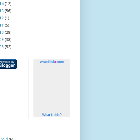
14
(12)
13
(56)
12
(1)
11
(5)
10
(28)
09
(38)
08
(52)
www.
flick
r
.com
What is this?
roid
(6)