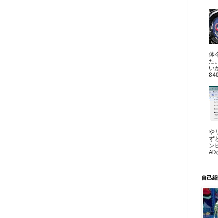
体
た
い
8
や
ずと
ン
A
自己紹