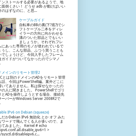
インストールする必要があるようで、地
に面倒くさい！ どうせ adb が動けばいい
けのはずなのに、と思...
ケーブルガイド
自転車のBBの裏(下?底?)でシ
フトケーブル二本をディレ
イラーの方向に向かわせる
溝のついた部品とでもいい
ましょうか。それぞれフレ
ムにあった専用のモノが使われているで
ょうし、こんな部品、ふつう買うことも
いでしょうけど、今回入手したフレーム
はガイドがついてなかったのでシマノ
.
ドメインのリモート管理2
PCとは別のドメインのADをリモート管理
る話、今回はPowerShell編。案外どこに
書いてありません。私は探せなかったの
の人に聞きました。 PowerShellでゴリ
リとADを操作しようとする場合、接続先
ーバーがWindows Server 2008R2で
.
able IPv6 on Debian (squeeze)
だかDebian IPv6 無効化 とか オフ みた
なワードで飛んでくる人が多いので、ま
てみました。 Kernel # echo
.ipv6.conf.all.disable_ipv6=1 >
c/sysctl.d/disableipv6.c...