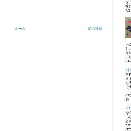
を
味
だ
ホーム
前の投稿
ー
し
な
に
の..
別
自
す
も
で中
ゴ
のサ
あ..
Dis
なん
い
とめ
net
/et