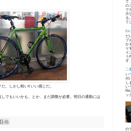
て
の
で
方
る
てし
E
だ
ブ
か
り
イ
う
ず
二重
いつ
付
しま
だ。しかし軽い!! いい感じだ。
いう
fi
ッ
返しでもいいかも、とか、まだ調整が必要。明日の通勤には
ので