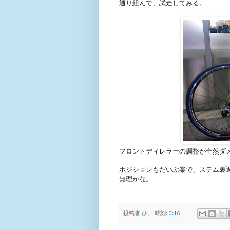
通り組んで、試走してみる。
フロントディレラーの調整が全然ダメ
ポジションもだいぶ楽で、ステム裏
無理かな。
投稿者
ひ。
時刻:
0:16