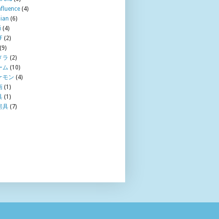
fluence
(4)
ian
(6)
i
(4)
F
(2)
(9)
メラ
(2)
ーム
(10)
ケモン
(4)
画
(1)
具
(1)
房具
(7)