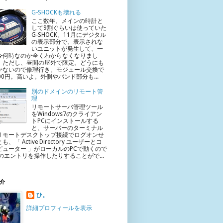
G-SHOCKも壊れる
ここ数年、メインの時計と
して9割ぐらいは使っていた
G-SHOCK。11月にデジタル
の表示部分で、表示されな
いユニットが発生して、一
今何時なのか全くわからなくなりまし
。ただし、昼間の屋外で限定。どうにも
かないので修理行き。モジュール交換で
400円。高いよ。外側やバンド部分も...
別のドメインのリモート管
理
リモートサーバ管理ツール
をWindows7のクライアン
トPCにインストールする
と、サーバーのターミナル
リモートデスクトップ接続でログオンせ
も、「 Active Directory ユーザーとコ
ピューター 」がローカルのPCで動くので
Dのエントリを操作したりすることがで...
介
ひ。
詳細プロフィールを表示