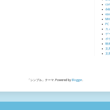
con
deb
esx
MH
PC
カ
ゲ
ポ
映
文
文
「シンプル」テーマ. Powered by
Blogger
.