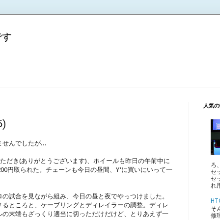
です
人気の
)
んでしたが...
いただき(ありがとうございます)、ホイールも昨日の午前中に
ろ
200円取られた。チェーンも今日の昼間、Y'に買いにいって一
セ
セ
れ
ロの試合を見ながら組み、今日の昼と夜でやっつけました。
HT
メるところと、ケーブリングとディレイラーの調整。ディレ
そ
ルの末端もざっくり適当に切っただけだけど、とりあえず一
修