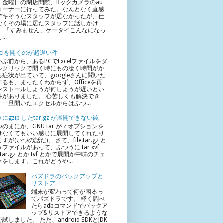
、金曜日の閉店間際、Bックカメラのau
コーナーに行ってみた。なんとなく直感
デキそうなスタッフが居なかったが、仕
なくその場に居たスタッフに話しかけ
。 「すみません、ケータイこんなになっ
...
xcelを開くのが超遅い件
いぶ前から、あるPCでExcelファイルをダ
ルクリックで開く時にもの凄く時間がか
る症状が出ていて、googleさんに聞いた
するも、まったくわからず、Officeを再
ンストールしようが何しようが遅いとい
件がありました。 心苦しくも解決でき
、一旦開いたエクセルからはふつ...
にgzip したtar.gz が展開できない罠
のまにか、GNU tar が z オプションを
けなくてもいい感じに展開してくれたり
すが(いつの話だ)、 さて、file.tar.gz と
ファイルがあって、ふつうに tar xvf
le.tar.gz とか tvf とかで展開か中味のチェ
クをします。これがどうや...
パズドラのバックアップと
リストア
端末が変わって何が困るっ
てパズドラです。 軽く調べ
たらadbコマンドでバックア
ップ&リストアできるような
試しました。 ただ、android SDKとJDK