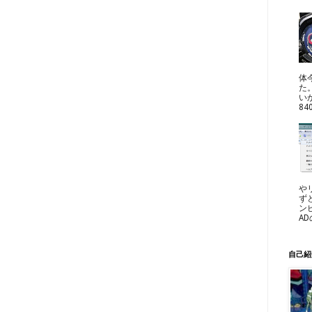
体
た
い
8
や
ずと
ン
A
自己紹