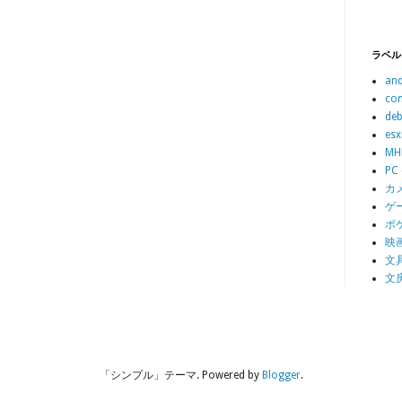
ラベル
and
con
deb
esx
MH
PC
カ
ゲ
ポ
映
文
文
「シンプル」テーマ. Powered by
Blogger
.