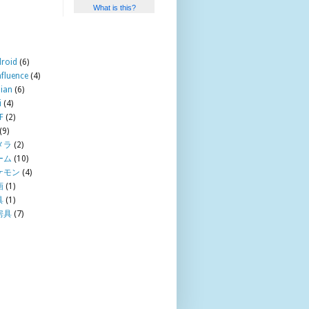
What is this?
roid
(6)
fluence
(4)
ian
(6)
i
(4)
F
(2)
(9)
メラ
(2)
ーム
(10)
ケモン
(4)
画
(1)
具
(1)
房具
(7)