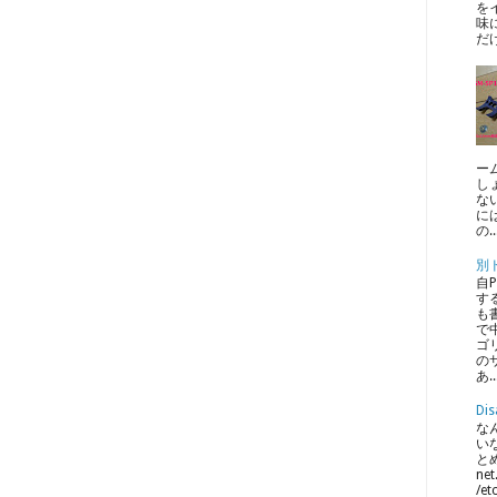
を
味
だ
ー
し
な
に
の..
別
自
す
も
で中
ゴ
のサ
あ..
Dis
なん
い
とめ
net
/et