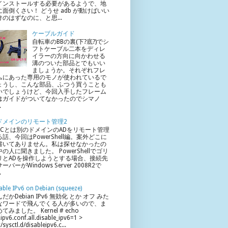
インストールする必要があるようで、地
に面倒くさい！ どうせ adb が動けばいい
けのはずなのに、と思...
ケーブルガイド
自転車のBBの裏(下?底?)でシ
フトケーブル二本をディレ
イラーの方向に向かわせる
溝のついた部品とでもいい
ましょうか。それぞれフレ
ムにあった専用のモノが使われているで
ょうし、こんな部品、ふつう買うことも
いでしょうけど、今回入手したフレーム
はガイドがついてなかったのでシマノ
.
ドメインのリモート管理2
PCとは別のドメインのADをリモート管理
る話、今回はPowerShell編。案外どこに
書いてありません。私は探せなかったの
の人に聞きました。 PowerShellでゴリ
リとADを操作しようとする場合、接続先
ーバーがWindows Server 2008R2で
.
able IPv6 on Debian (squeeze)
だかDebian IPv6 無効化 とか オフ みた
なワードで飛んでくる人が多いので、ま
てみました。 Kernel # echo
.ipv6.conf.all.disable_ipv6=1 >
c/sysctl.d/disableipv6.c...