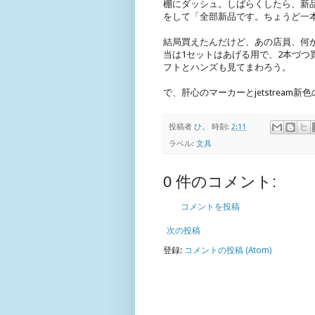
棚にダッシュ。しばらくしたら、新
をして「全部新品です。ちょうど一
結局買えたんだけど、あの店員、何か
当は1セットはあげる用で、2本づ
フトとハンズも見てまわろう。
で、肝心のマーカーとjetstream
投稿者
ひ。
時刻:
2:11
ラベル:
文具
0 件のコメント:
コメントを投稿
次の投稿
登録:
コメントの投稿 (Atom)