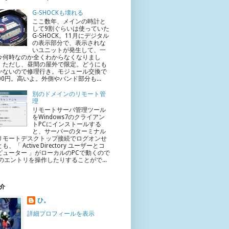
G-SHOCKも壊れる
ここ数年、メインの時計と
して9割ぐらいは使っていた
G-SHOCK。11月にデジタル
の表示部分で、表示されな
いユニットが発生して、一
今何時なのか全くわからなくなりまし
。ただし、昼間の屋外で限定。どうにも
かないので修理行き。モジュール交換で
400円。高いよ。外側やバンド部分も...
別のドメインのリモート管
理
リモートサーバ管理ツール
をWindows7のクライアン
トPCにインストールする
と、サーバーのターミナル
リモートデスクトップ接続でログオンせ
も、「 Active Directory ユーザーとコ
ピューター 」がローカルのPCで動くので
Dのエントリを操作したりすることがで...
介
ひ。
詳細プロフィールを表示