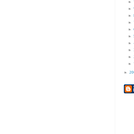
►
►
►
►
►
►
►
►
►
►
►
20