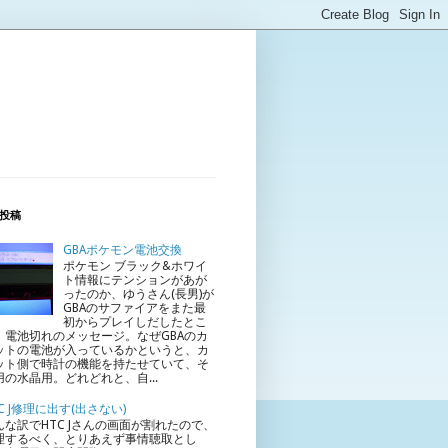
投稿
GBAポケモン電池交換
ポケモン ブラック&ホワイ
ト情報にテンションがあが
ったのか、ゆうさん(長男)が
GBAのサファイアをまた最
初からプレイしだしたとこ
、電池切れのメッセージ。なぜGBAのカ
ットの電池が入っているかというと、カ
ット側で時計の機能を持たせていて、そ
用の水晶用。どれどれと、自...
C J修理に出す(出さない)
んな訳でHTC Jさんの画面が割れたので、
理するべく、とりあえず事情聴取とし