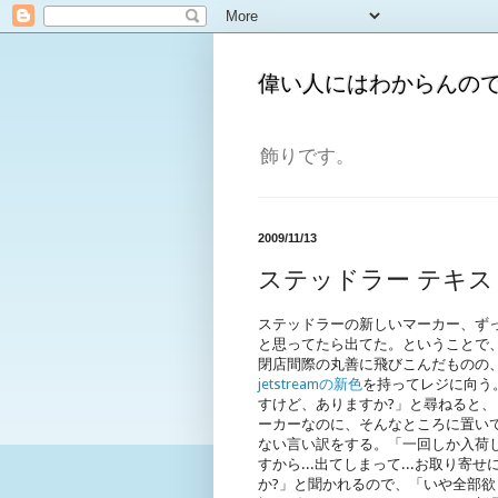
偉い人にはわからんの
飾りです。
2009/11/13
ステッドラー テキ
ステッドラーの新しいマーカー、ず
と思ってたら出てた。ということで
閉店間際の丸善に飛びこんだものの
jetstreamの新色
を持ってレジに向う
すけど、ありますか?」と尋ねると
ーカーなのに、そんなところに置いて
ない言い訳をする。「一回しか入荷し
すから...出てしまって...お取り寄
か?」と聞かれるので、「いや全部