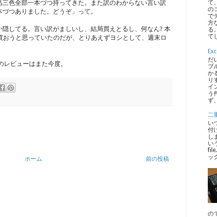
品三色全部一本づつ持ってきた。また訳のわからない言い訳
て
の
本づつありました。どうぞ」って。
で
方
隠してる。言い訳がましいし、結局買えとるし、何なん? 本
る
てし
つ買おうと思っていたのだが、とりあえずヨシとして、週末ロ
E
だ
新色のレビューはまた今度。
ブ
か
り
イ
う
ず
二重
いつ
付
しま
いう
fi
ッ
ホーム
前の投稿
ので