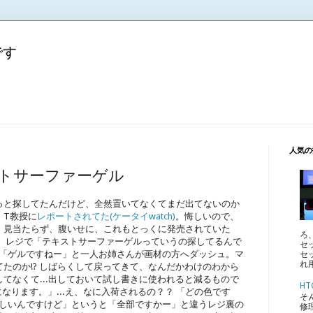
です
人気の
ストサーファーゲル
っと探してたんだけど、全然置いてなくてまだ出てないのか
、T教授に
レポートされてた(ケータイwatch)
。悔しいので、
、見当たらず、腹いせに、これもとっくに発売されていた
ろ
。レジで「テキストサーファーゲルっていうの探してるんで
セ
、「ゲルですねー」と一人お姉さんが画材の方へダッシュ。マ
セ
れ
たのか!? しばらくして戻ってきて、なんだかわけのわから
てなくて...出しておいて試し書きに使われると減るもので
HT
せになります。」...え、なに入荷されるの？？ 「どの色です
そ
欲しいんですけど」というと「全部ですかー」と違うレジ裏の
修