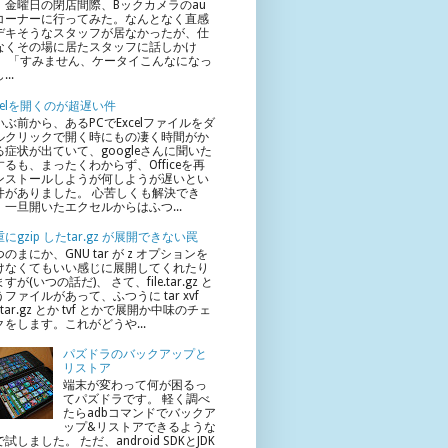
、金曜日の閉店間際、Bックカメラのau
コーナーに行ってみた。なんとなく直感
デキそうなスタッフが居なかったが、仕
なくその場に居たスタッフに話しかけ
。 「すみません、ケータイこんなになっ
...
xcelを開くのが超遅い件
いぶ前から、あるPCでExcelファイルをダ
ルクリックで開く時にもの凄く時間がか
る症状が出ていて、googleさんに聞いた
するも、まったくわからず、Officeを再
ンストールしようが何しようが遅いとい
件がありました。 心苦しくも解決でき
、一旦開いたエクセルからはふつ...
にgzip したtar.gz が展開できない罠
のまにか、GNU tar が z オプションを
けなくてもいい感じに展開してくれたり
すが(いつの話だ)、 さて、file.tar.gz と
ファイルがあって、ふつうに tar xvf
le.tar.gz とか tvf とかで展開か中味のチェ
クをします。これがどうや...
パズドラのバックアップと
リストア
端末が変わって何が困るっ
てパズドラです。 軽く調べ
たらadbコマンドでバックア
ップ&リストアできるような
試しました。 ただ、android SDKとJDK