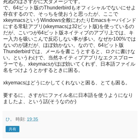
死ぬのはさすがに大ダメージです。
で、64ビット版のThunderbirdもオフィシャルでないにせよ
存在するので、そっちを使おうと思ったが、ここで
xkeymacsというWindows全般にわたりEmacsキーバインド
にする常駐アプリ(xkeymacsは32ビット版)を使っているの
だが、こいつが64ビット版ネイティブのアプリ上では、キ
ー入力を吸いこんで反応しない事が多い。なぜか100%では
ないのが謎だが、ほぼ効かない。なので、64ビット版
Thunderbirdでは、メールを書こうとすると、ロクに書けな
い。というわけで、当然ネイティブアプリなエクスプロー
ラーでも、xkeymacsがほぼ効いてくれず、日本語ファイル
名をつけようとかするときに困る。
xkyemacsはどうにかしてくれないと困る、とても困る。
要するに、さすがにファイル名に日本語を使うようになり
ましたよ、という話(そうなのか)
ひ。
時刻:
19:35
共有