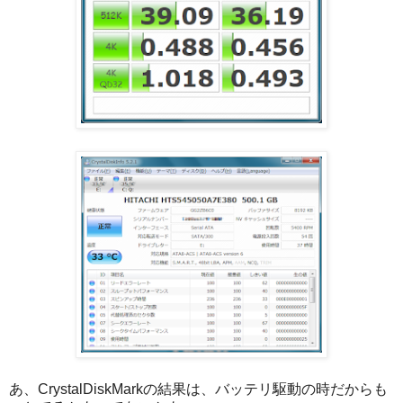
あ、CrystalDiskMarkの結果は、バッテリ駆動の時だからも